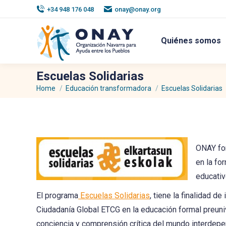
+34 948 176 048
onay@onay.org
Quiénes somos
Escuelas Solidarias
Home
Educación transformadora
Escuelas Solidarias
You are here:
ONAY for
en la fo
educativ
El programa
Escuelas Solidarias
, tiene la finalidad d
Ciudadanía Global ETCG en la educación formal preuniv
conciencia y comprensión crítica del mundo interdepe