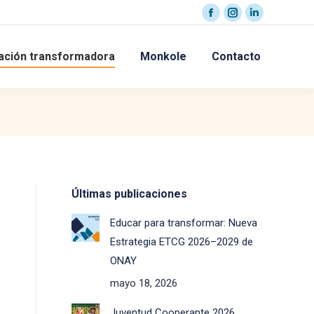
Facebook
Instagram
Linkedin
page
page
page
ación transformadora
Monkole
Contacto
opens
opens
opens
in
in
in
new
new
new
window
window
window
Últimas publicaciones
Educar para transformar: Nueva
Estrategia ETCG 2026–2029 de
ONAY
mayo 18, 2026
Juventud Cooperante 2026