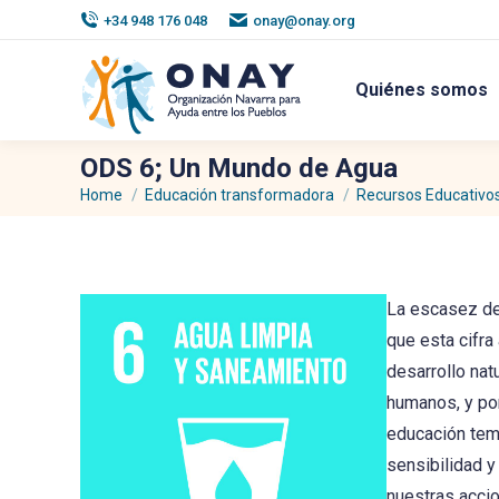
+34 948 176 048
onay@onay.org
Quiénes somos
ODS 6; Un Mundo de Agua
Home
Educación transformadora
Recursos Educativo
You are here:
La escasez de
que esta cifra
desarrollo nat
humanos, y por
educación tem
sensibilidad 
nuestras accio