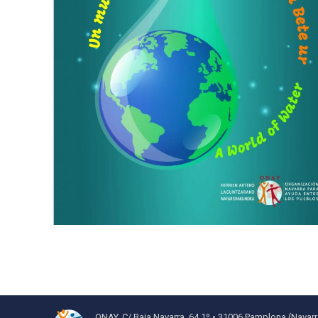
ONAY, C/ Baja Navarra, 64 1º • 31006 Pamplona (Navarr