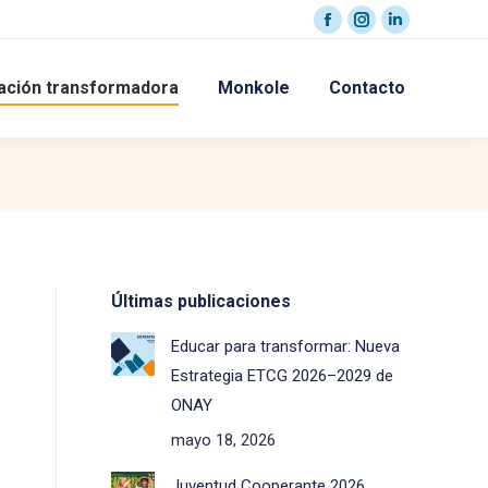
Facebook
Instagram
Linkedin
page
page
page
ación transformadora
Monkole
Contacto
opens
opens
opens
in
in
in
new
new
new
window
window
window
Últimas publicaciones
Educar para transformar: Nueva
Estrategia ETCG 2026–2029 de
ONAY
mayo 18, 2026
Juventud Cooperante 2026