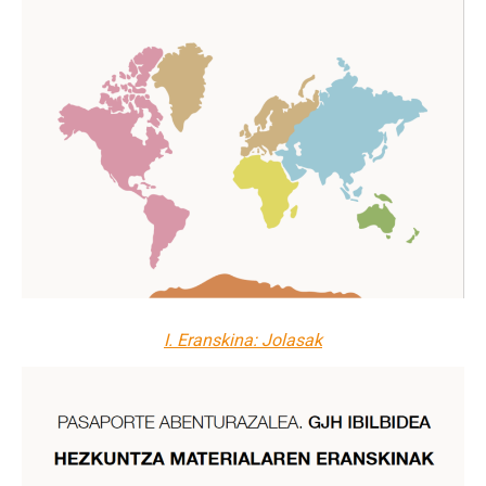
I. Eranskina: Jolasak