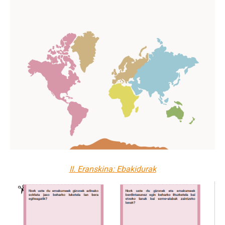
II. Eranskina: Ebakidurak