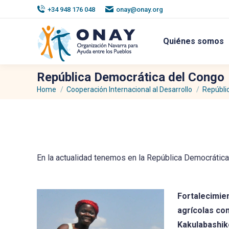
+34 948 176 048
onay@onay.org
Quiénes somos
República Democrática del Congo
Home
Cooperación Internacional al Desarrollo
Repúbli
You are here:
En la actualidad tenemos en la República Democrática
Fortalecimien
agrícolas co
Kakulabashik