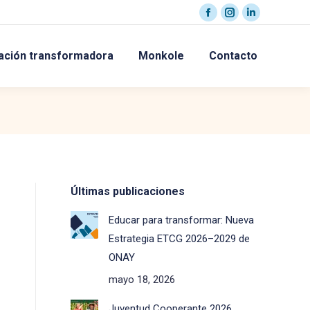
Facebook
Instagram
Linkedin
page
page
page
ación transformadora
Monkole
Contacto
opens
opens
opens
in
in
in
new
new
new
window
window
window
Últimas publicaciones
Educar para transformar: Nueva
Estrategia ETCG 2026–2029 de
ONAY
mayo 18, 2026
Juventud Cooperante 2026