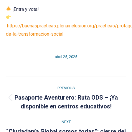
¡Entra y vota!
https://buenaspracticas.plenainclusion.org/practicas/protag
de-la-transformacion-social
abril 25, 2025
Post
PREVIOUS
navigation
Pasaporte Aventurero: Ruta ODS – ¡Ya
Previous
disponible en centros educativos!
post:
NEXT
“Ciudadanía Global somos todas”: cierre del