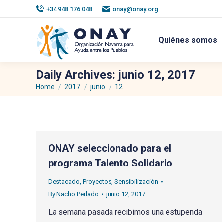
+34 948 176 048
onay@onay.org
Quiénes somos
Daily Archives:
junio 12, 2017
Home
2017
junio
12
You are here:
ONAY seleccionado para el
programa Talento Solidario
Destacado
,
Proyectos
,
Sensibilización
By
Nacho Perlado
junio 12, 2017
La semana pasada recibimos una estupenda