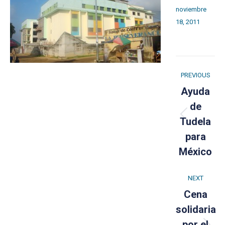
noviembre
18, 2011
Post
PREVIOUS
navigation
Ayuda
de
Previou
Tudela
post:
para
México
NEXT
Cena
solidaria
por el