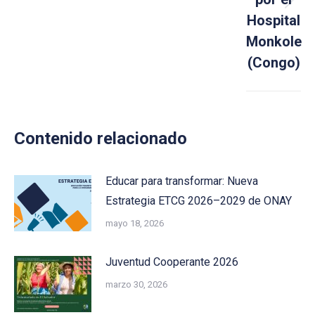
Next
Hospital
post:
Monkole
(Congo)
Contenido relacionado
Educar para transformar: Nueva
Estrategia ETCG 2026–2029 de ONAY
mayo 18, 2026
Juventud Cooperante 2026
marzo 30, 2026