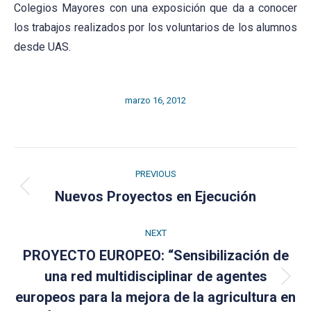
Colegios Mayores con una exposición que da a conocer
los trabajos realizados por los voluntarios de los alumnos
desde UAS.
marzo 16, 2012
Post
PREVIOUS
navigation
Previous
Nuevos Proyectos en Ejecución
post:
NEXT
PROYECTO EUROPEO: “Sensibilización de
una red multidisciplinar de agentes
Next
europeos para la mejora de la agricultura en
post: