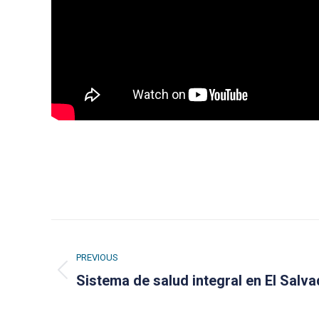
Post
navigation
PREVIOUS
Previous
Sistema de salud integral en El Salv
post: