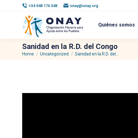
+34 948 176 048
onay@onay.org
Quiénes somos
Sanidad en la R.D. del Congo
Home
Uncategorized
Sanidad en la R.D. del…
You are here: