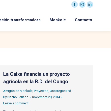
Facebook
Instagram
Linkedin
page
page
page
ación transformadora
Monkole
Contacto
opens
opens
opens
in
in
in
new
new
new
window
window
window
La Caixa financia un proyecto
agrícola en la R.D. del Congo
Amigos de Monkole
,
Proyectos
,
Uncategorized
By
Nacho Perlado
noviembre 28, 2014
Leave a comment