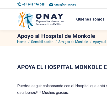
+34 948 176 048
onay@onay.org
Quiénes somos
Apoyo al Hospital de Monkole
Home
Sensibilización
Amigos de Monkole
Apoyo al
You are here:
APOYA EL HOSPITAL MONKOLE EN
Puedes seguir colaborando con el Hospital que está
escríbenos!!!! Muchas gracias.