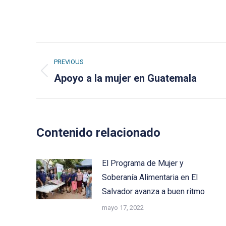
Post
PREVIOUS
navigation
Previous
Apoyo a la mujer en Guatemala
post:
Contenido relacionado
El Programa de Mujer y
Soberanía Alimentaria en El
Salvador avanza a buen ritmo
mayo 17, 2022