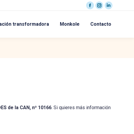
Facebook
Instagram
Linkedin
page
page
page
ación transformadora
Monkole
Contacto
opens
opens
opens
in
in
in
new
new
new
window
window
window
ES de la CAN, nº 10166
. Si quieres más información