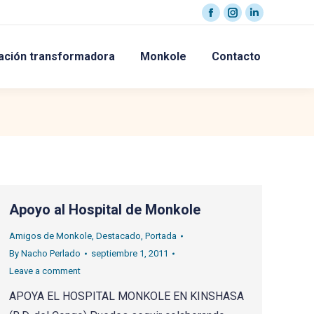
Facebook
Instagram
Linkedin
page
page
page
ación transformadora
Monkole
Contacto
opens
opens
opens
in
in
in
new
new
new
window
window
window
Apoyo al Hospital de Monkole
Amigos de Monkole
,
Destacado
,
Portada
By
Nacho Perlado
septiembre 1, 2011
Leave a comment
APOYA EL HOSPITAL MONKOLE EN KINSHASA