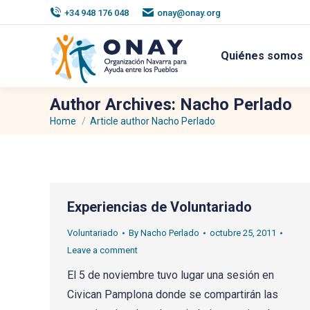
+34 948 176 048
onay@onay.org
Quiénes somos
Author Archives:
Nacho Perlado
Home
Article author Nacho Perlado
You are here:
Experiencias de Voluntariado
Voluntariado
By
Nacho Perlado
octubre 25, 2011
Leave a comment
El 5 de noviembre tuvo lugar una sesión en
Civican Pamplona donde se compartirán las