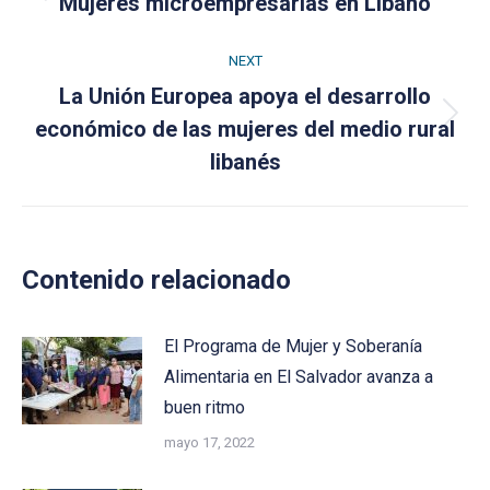
Previous
Mujeres microempresarias en Líbano
post:
NEXT
La Unión Europea apoya el desarrollo
Next
económico de las mujeres del medio rural
post:
libanés
Contenido relacionado
El Programa de Mujer y Soberanía
Alimentaria en El Salvador avanza a
buen ritmo
mayo 17, 2022