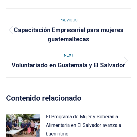
Post
PREVIOUS
navigation
Capacitación Empresarial para mujeres
Previous
guatemaltecas
post:
NEXT
Next
Voluntariado en Guatemala y El Salvador
post:
Contenido relacionado
El Programa de Mujer y Soberanía
Alimentaria en El Salvador avanza a
buen ritmo