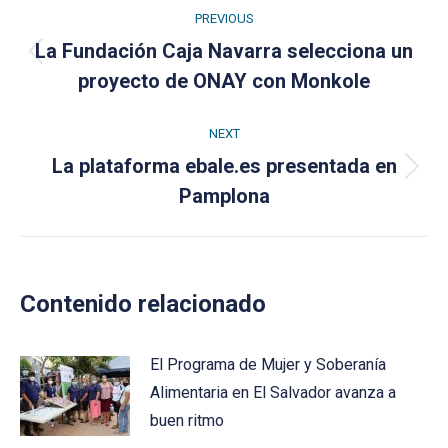
Post
PREVIOUS
navigation
La Fundación Caja Navarra selecciona un
Previous
proyecto de ONAY con Monkole
post:
NEXT
La plataforma ebale.es presentada en
Next
Pamplona
post:
Contenido relacionado
El Programa de Mujer y Soberanía
Alimentaria en El Salvador avanza a
buen ritmo