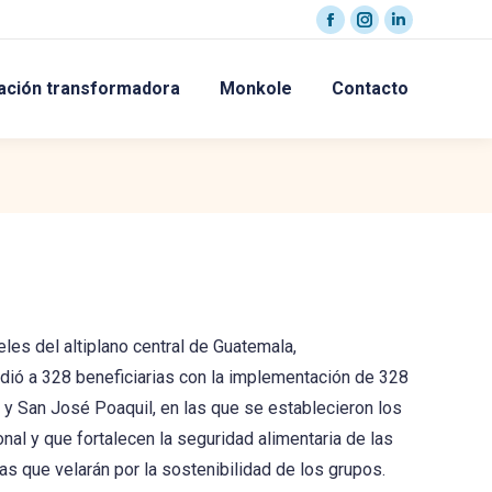
Facebook
Instagram
Linkedin
page
page
page
ación transformadora
Monkole
Contacto
opens
opens
opens
in
in
in
new
new
new
window
window
window
les del altiplano central de Guatemala,
dió a 328 beneficiarias con la implementación de 328
y San José Poaquil, en las que se establecieron los
ional y que fortalecen la seguridad alimentaria de las
vas que velarán por la sostenibilidad de los grupos.