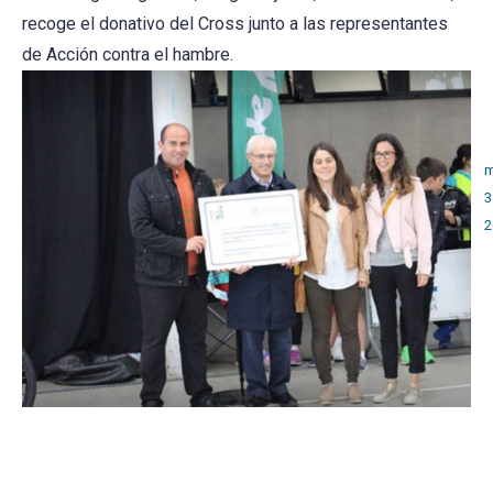
recoge el donativo del Cross junto a las representantes
de Acción contra el hambre.
m
3
2
Post
navigation