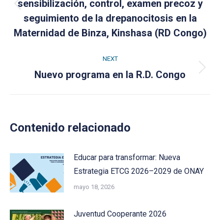
sensibilización, control, examen precoz y
Previous
seguimiento de la drepanocitosis en la
post:
Maternidad de Binza, Kinshasa (RD Congo)
NEXT
Next
Nuevo programa en la R.D. Congo
post:
Contenido relacionado
Educar para transformar: Nueva
Estrategia ETCG 2026–2029 de ONAY
mayo 18, 2026
Juventud Cooperante 2026