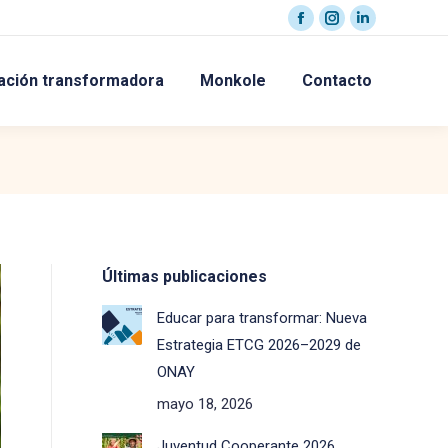
Facebook
Instagram
Linkedin
page
page
page
ación transformadora
Monkole
Contacto
opens
opens
opens
in
in
in
new
new
new
window
window
window
Últimas publicaciones
Educar para transformar: Nueva
Estrategia ETCG 2026–2029 de
ONAY
mayo 18, 2026
Juventud Cooperante 2026