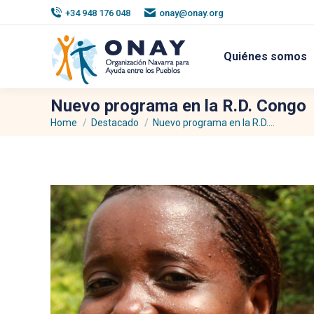
+34 948 176 048
onay@onay.org
Quiénes somos
Nuevo programa en la R.D. Congo
Home
Destacado
Nuevo programa en la R.D.…
You are here: