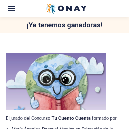
¡Ya tenemos ganadoras!
You are here:
El jurado del Concurso
Tu Cuento Cuenta
formado por: