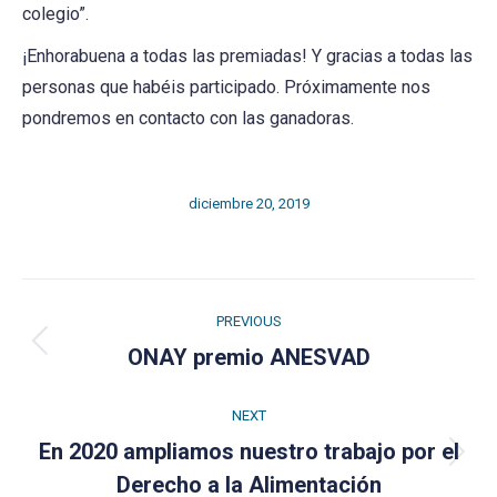
colegio”.
¡Enhorabuena a todas las premiadas! Y gracias a todas las
personas que habéis participado. Próximamente nos
pondremos en contacto con las ganadoras.
diciembre 20, 2019
Post
PREVIOUS
navigation
Previous
ONAY premio ANESVAD
post:
NEXT
En 2020 ampliamos nuestro trabajo por el
Next
Derecho a la Alimentación
post: