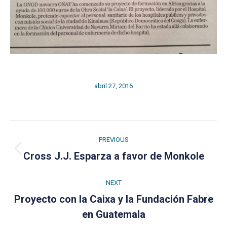
abril 27, 2016
Post
PREVIOUS
navigation
Previous
Cross J.J. Esparza a favor de Monkole
post:
NEXT
Proyecto con la Caixa y la Fundación Fabre
Next
en Guatemala
post: